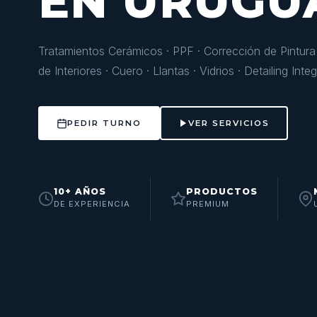
EN URUGU
Tratamientos Cerámicos · PPF · Corrección de Pintura 
de Interiores · Cuero · Llantas · Vidrios · Detailing Integ
PEDIR TURNO
VER SERVICIOS
10+ AÑOS
PRODUCTOS
DE EXPERIENCIA
PREMIUM