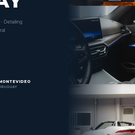
AY
· Detailing
ral
MONTEVIDEO
URUGUAY